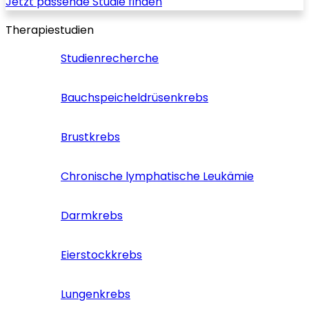
Jetzt passende Studie finden
Therapiestudien
Studienrecherche
Bauchspeicheldrüsenkrebs
Brustkrebs
Chronische lymphatische Leukämie
Darmkrebs
Eierstockkrebs
Lungenkrebs